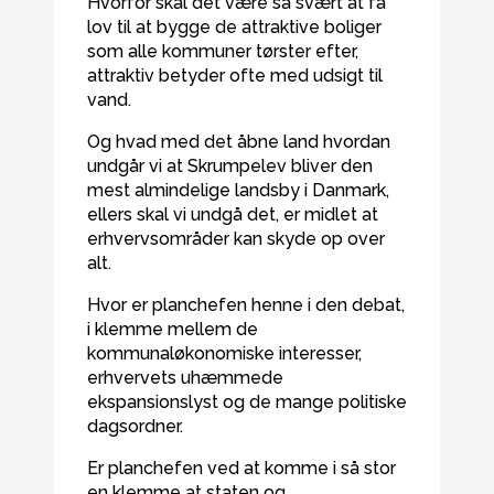
Hvorfor skal det være så svært at få
lov til at bygge de attraktive boliger
som alle kommuner tørster efter,
attraktiv betyder ofte med udsigt til
vand.
Og hvad med det åbne land hvordan
undgår vi at Skrumpelev bliver den
mest almindelige landsby i Danmark,
ellers skal vi undgå det, er midlet at
erhvervsområder kan skyde op over
alt.
Hvor er planchefen henne i den debat,
i klemme mellem de
kommunaløkonomiske interesser,
erhvervets uhæmmede
ekspansionslyst og de mange politiske
dagsordner.
Er planchefen ved at komme i så stor
en klemme at staten og