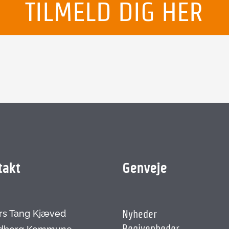
TILMELD DIG HER
takt
Genveje
rs Tang Kjæved
Nyheder
Begivenheder