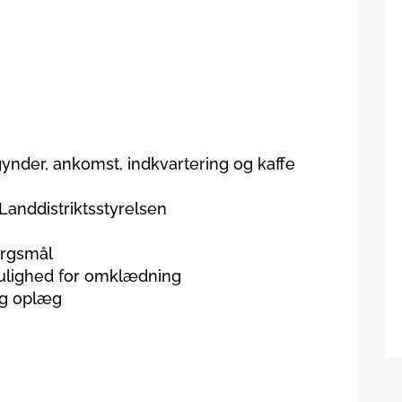
nder, ankomst, indkvartering og kaffe
Landdistriktsstyrelsen
ørgsmål
ulighed for omklædning
og oplæg