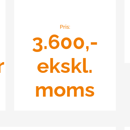
Pris:
3.600,-
r
ekskl.
moms